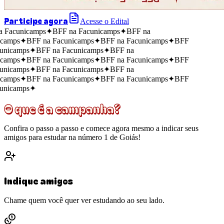
Participe agora
Acesse o Edital
 Facunicamps
✦
BFF na Facunicamps
✦
BFF na
camps
✦
BFF na Facunicamps
✦
BFF na Facunicamps
✦
BFF
unicamps
✦
BFF na Facunicamps
✦
BFF na
camps
✦
BFF na Facunicamps
✦
BFF na Facunicamps
✦
BFF
unicamps
✦
BFF na Facunicamps
✦
BFF na
camps
✦
BFF na Facunicamps
✦
BFF na Facunicamps
✦
BFF
unicamps
✦
O que é a campanha?
Confira o passo a passo e comece agora mesmo a indicar seus
amigos para estudar na número 1 de Goiás!
Indique amigos
Chame quem você quer ver estudando ao seu lado.