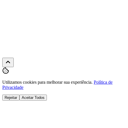
3091-
6600
Seg-
Sex
·
08h
às
22h
Utilizamos cookies para melhorar sua experiência.
Política de
Privacidade
Rejeitar
Aceitar Todos