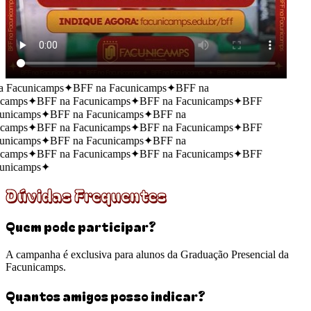
 Facunicamps
✦
BFF na Facunicamps
✦
BFF na
camps
✦
BFF na Facunicamps
✦
BFF na Facunicamps
✦
BFF
unicamps
✦
BFF na Facunicamps
✦
BFF na
camps
✦
BFF na Facunicamps
✦
BFF na Facunicamps
✦
BFF
unicamps
✦
BFF na Facunicamps
✦
BFF na
camps
✦
BFF na Facunicamps
✦
BFF na Facunicamps
✦
BFF
unicamps
✦
Dúvidas Frequentes
Quem pode participar?
A campanha é exclusiva para alunos da Graduação Presencial da
Facunicamps.
Quantos amigos posso indicar?