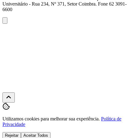
Universitário - Rua 234, Nº 371, Setor Coimbra. Fone 62 3091-
6600
Atendimento
WhatsApp
(62)
3091-
6600
Seg-
Sex
·
08h
às
22h
Utilizamos cookies para melhorar sua experiência.
Política de
Privacidade
Rejeitar
Aceitar Todos