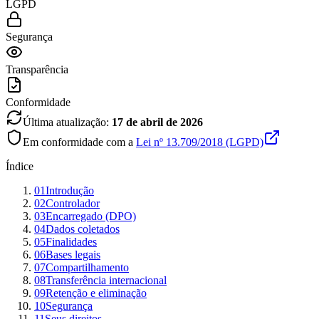
LGPD
Segurança
Transparência
Conformidade
Última atualização:
17 de abril de 2026
Em conformidade com a
Lei nº 13.709/2018 (LGPD)
Índice
01
Introdução
02
Controlador
03
Encarregado (DPO)
04
Dados coletados
05
Finalidades
06
Bases legais
07
Compartilhamento
08
Transferência internacional
09
Retenção e eliminação
10
Segurança
11
Seus direitos