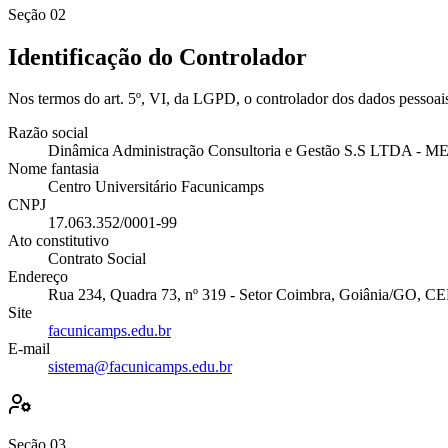
Seção
02
Identificação do Controlador
Nos termos do art. 5º, VI, da LGPD, o controlador dos dados pessoais 
Razão social
Dinâmica Administração Consultoria e Gestão S.S LTDA - M
Nome fantasia
Centro Universitário Facunicamps
CNPJ
17.063.352/0001-99
Ato constitutivo
Contrato Social
Endereço
Rua 234, Quadra 73, nº 319 - Setor Coimbra, Goiânia/GO, C
Site
facunicamps.edu.br
E-mail
sistema@facunicamps.edu.br
Seção
03