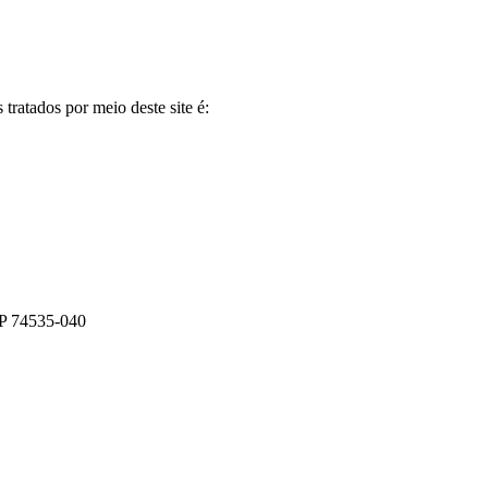
tratados por meio deste site é:
E
EP 74535-040