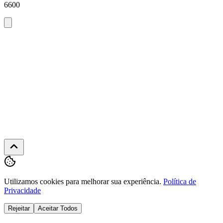
6600
Atendimento
WhatsApp
(62)
3091-
6600
Seg-
Sex
·
08h
às
22h
Utilizamos cookies para melhorar sua experiência.
Política de
Privacidade
Rejeitar
Aceitar Todos