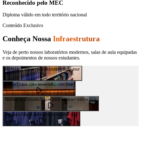
Reconhecido pelo MEC
Diploma válido em todo território nacional
Conteúdo Exclusivo
Conheça Nossa
Infraestrutura
Veja de perto nossos laboratórios modernos, salas de aula equipadas
e os depoimentos de nossos estudantes.
Biblioteca
Toque para assistir
Assistir tour
Teatro
Toque para assistir
Assistir tour
Núcleo de Estudos
Toque para assistir
Assistir tour
Boutique
Toque para assistir
Assistir tour