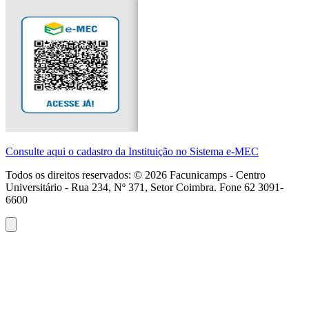
Consulte aqui o cadastro da Instituição no Sistema e-MEC
Todos os direitos reservados: ©
2026
Facunicamps - Centro
Universitário - Rua 234, Nº 371, Setor Coimbra. Fone 62 3091-
6600
Atendimento
WhatsApp
(62)
3091-
6600
Seg-
Sex