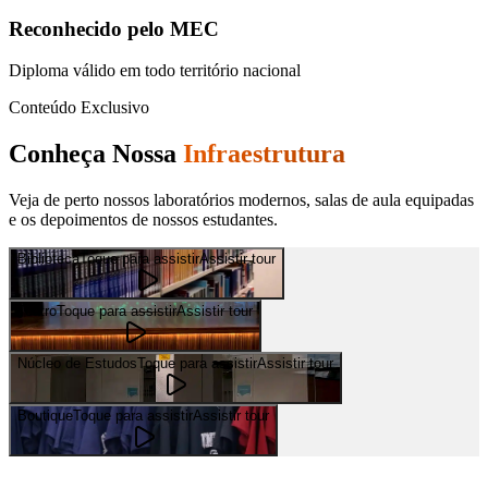
Reconhecido pelo MEC
Diploma válido em todo território nacional
Conteúdo Exclusivo
Conheça Nossa
Infraestrutura
Veja de perto nossos laboratórios modernos, salas de aula equipadas
e os depoimentos de nossos estudantes.
Biblioteca
Toque para assistir
Assistir tour
Teatro
Toque para assistir
Assistir tour
Núcleo de Estudos
Toque para assistir
Assistir tour
Boutique
Toque para assistir
Assistir tour