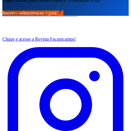
Vagas abertas para Gestão Pública - Graduação EAD
Cadastre seu e-mail e fique por dentro de tudo.
Inscreva-se
Inscreva-se Agora
Cadastrar
Clique e acesse a Revista Facunicamps!