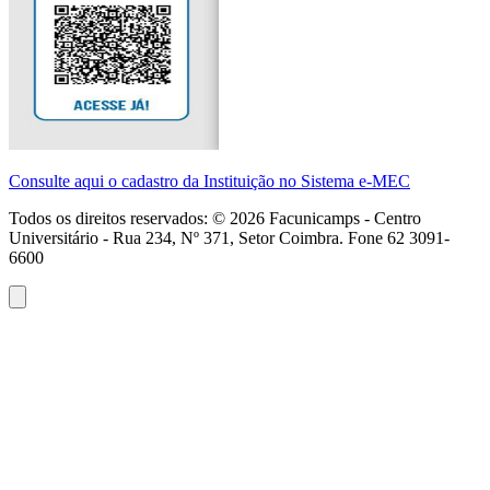
Consulte aqui o cadastro da Instituição no Sistema e-MEC
Todos os direitos reservados: ©
2026
Facunicamps - Centro
Universitário - Rua 234, Nº 371, Setor Coimbra. Fone 62 3091-
6600
Atendimento
WhatsApp
(62)
3091-
6600
Seg-
Sex
·
08h
às