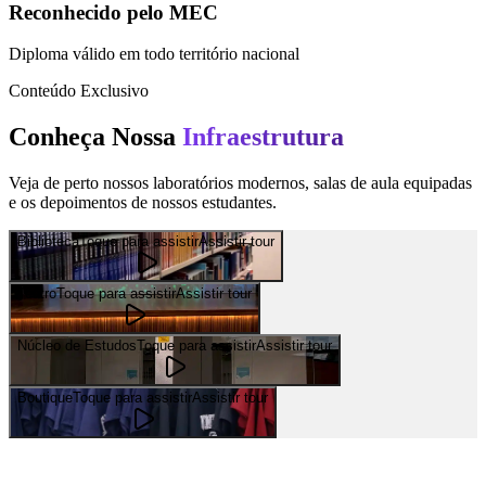
Reconhecido pelo MEC
Diploma válido em todo território nacional
Conteúdo Exclusivo
Conheça Nossa
Infraestrutura
Veja de perto nossos laboratórios modernos, salas de aula equipadas
e os depoimentos de nossos estudantes.
Biblioteca
Toque para assistir
Assistir tour
Teatro
Toque para assistir
Assistir tour
Núcleo de Estudos
Toque para assistir
Assistir tour
Boutique
Toque para assistir
Assistir tour