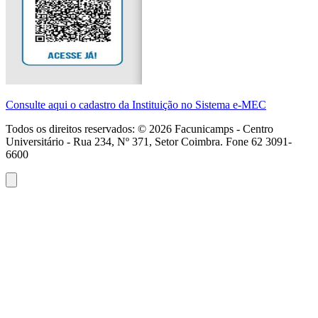
Consulte aqui o cadastro da Instituição no Sistema e-MEC
Todos os direitos reservados: ©
2026
Facunicamps - Centro
Universitário - Rua 234, Nº 371, Setor Coimbra. Fone 62 3091-
6600
Atendimento
WhatsApp
(62)
3091-
6600
Seg-
Sex
·
08h
às
22h