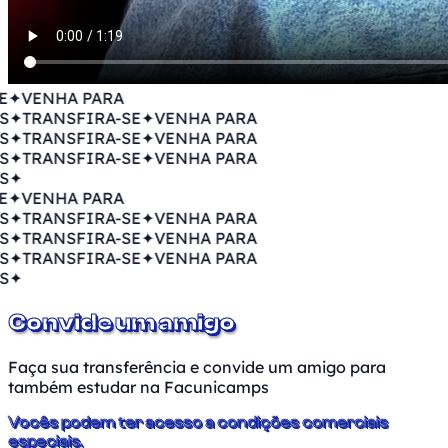
✦
VENHA PARA
✦
TRANSFIRA-SE
✦
VENHA PARA
✦
TRANSFIRA-SE
✦
VENHA PARA
✦
TRANSFIRA-SE
✦
VENHA PARA
✦
✦
VENHA PARA
✦
TRANSFIRA-SE
✦
VENHA PARA
✦
TRANSFIRA-SE
✦
VENHA PARA
✦
TRANSFIRA-SE
✦
VENHA PARA
✦
Convide um amigo
Faça sua transferência e convide um amigo para
também estudar na Facunicamps
Vocês podem ter acesso a condições comerciais
especiais.