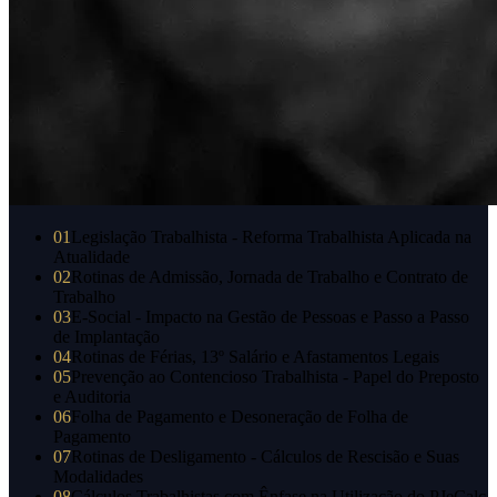
01
Legislação Trabalhista - Reforma Trabalhista Aplicada na
Atualidade
02
Rotinas de Admissão, Jornada de Trabalho e Contrato de
Trabalho
03
E-Social - Impacto na Gestão de Pessoas e Passo a Passo
de Implantação
04
Rotinas de Férias, 13º Salário e Afastamentos Legais
05
Prevenção ao Contencioso Trabalhista - Papel do Preposto
e Auditoria
06
Folha de Pagamento e Desoneração de Folha de
Pagamento
07
Rotinas de Desligamento - Cálculos de Rescisão e Suas
Modalidades
08
Cálculos Trabalhistas com Ênfase na Utilização do PJeCalc