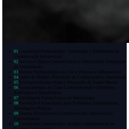
01
Consultório Farmacêutico: Semiologia e Habilidades de
Comunicação Interpessoal
02
Serviços Clínicos Farmacêuticos e Telecuidado: Estratégias
de Atendimento
03
Manejo Farmacológico da Dor e Processos Inflamatórios
04
Saúde da Mulher: Prescrição de Contraceptivos Hormonais
05
Neuropsicofarmacologia e Promoção da Saúde Mental
06
Farmacoterapia no Trato Gastrointestinal e Distúrbios
Endócrinos e Metabólicos
07
Abordagem Farmacêutica em Infectologia
08
Prescrição Farmacêutica para Problemas Autolimitados:
Abordagens Práticas
09
Sistema Respiratório e Cardiovascular: Intervenções
Farmacêuticas
10
Consultório Farmacêutico: Análise e Interpretação de
Exames Laboratoriais