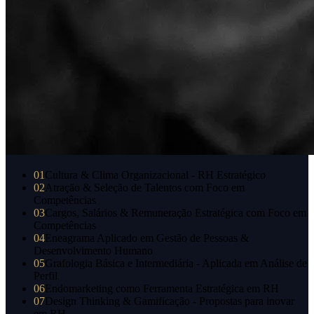
01
Cultura & Clima Organizacional - RH Estratégico
02
Atração & Seleção de Talentos com Foco em
Competências
03
Cargos, Salários & Remuneração Estratégica com Foco em
Competências
04
Eneagrama Aplicado em Gestão de Pessoas &
Desenvolvimento Humano
05
Grafologia Básica e Intermediária - Aplicada em Análise de
Perfil
06
Endomarketing como Ferramenta Estratégica em RH
07
Design Thinking & Gamificação - Propostas para inovar
em RH